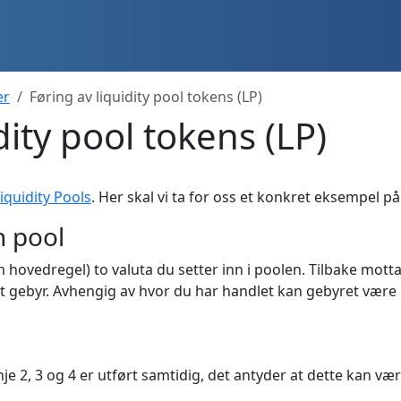
er
Føring av liquidity pool tokens (LP)
dity pool tokens (LP)
iquidity Pools
. Her skal vi ta for oss et konkret eksempel p
en pool
om hovedregel) to valuta du setter inn i poolen. Tilbake mottar
a et gebyr. Avhengig av hvor du har handlet kan gebyret være
je 2, 3 og 4 er utført samtidig, det antyder at dette kan væ