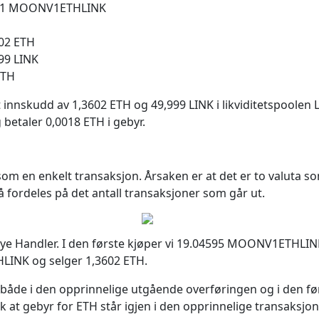
0991 MOONV1ETHLINK
602 ETH
999 LINK
ETH
t innskudd av 1,3602 ETH og 49,999 LINK i likviditetspoole
 betaler 0,0018 ETH i gebyr.
e som en enkelt transaksjon. Årsaken er at det er to valut
 fordeles på det antall transaksjoner som går ut.
to nye Handler. I den første kjøper vi 19.04595 MOONV1ETHLIN
LINK og selger 1,3602 ETH.
både i den opprinnelige utgående overføringen og i den fø
 at gebyr for ETH står igjen i den opprinnelige transaksjo