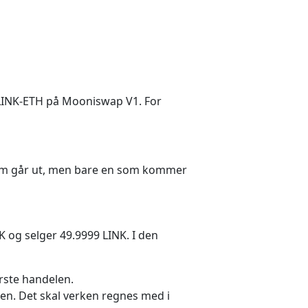
n LINK-ETH på Mooniswap V1. For
a som går ut, men bare en som kommer
K og selger 49.9999 LINK. I den
rste handelen.
nen. Det skal verken regnes med i