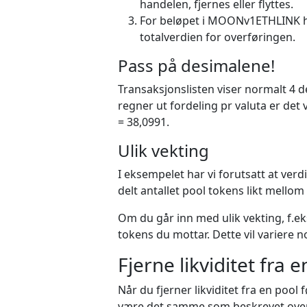
handelen, fjernes eller flyttes.
For beløpet i MOONv1ETHLINK ha
totalverdien for overføringen.
Pass på desimalene!
Transaksjonslisten viser normalt 4 d
regner ut fordeling pr valuta er det 
= 38,0991.
Ulik vekting
I eksempelet har vi forutsatt at ver
delt antallet pool tokens likt mello
Om du går inn med ulik vekting, f.eks
tokens du mottar. Dette vil variere 
Fjerne likviditet fra 
Når du fjerner likviditet fra en pool 
være det samme som beskrevet over