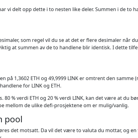
r vi delt opp dette i to nesten like deler. Summen i de t
esimaler, som regel vil du se at det er flere desimaler når 
viktig at summen av de to handlene blir identisk. I dette til
dien på 1,3602 ETH og 49,9999 LINK er omtrent den samme (m
m handlene for LINK og ETH.
. 80 % verdi ETH og 20 % verdi LINK, kan det være at du bør 
noe mellom de ulike defi-prosjektene om er mulig/vanlig.
en pool
føres det motsatt. Da vil det være to valuta du mottar, og en 
.