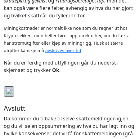
Skattepliktig gevinst
og
Fradragsberettiget tap
, men det
kan også være flere felter, avhengig av hva du har gjort
og hvilket skatteår du fyller inn for.
Miningkostnader er normalt ikke noe som du regner ut hos
Kryptosekken, men heller fører opp direkte her, om du f.eks.
har strømutgifter eller kjøp av miningrigg. Husk at større
utgifter kanskje må
avskrives over tid
.
Når du er ferdig med utfyllingen går du nederst i
skjemaet og trykker
Ok
.
Avslutt
Da kommer du tilbake til selve skattemeldingen igjen,
og du vil se en oppsummering av hva du har lagt inn og
hvilke konsekvenser det vil få for skattemeldingen (grå